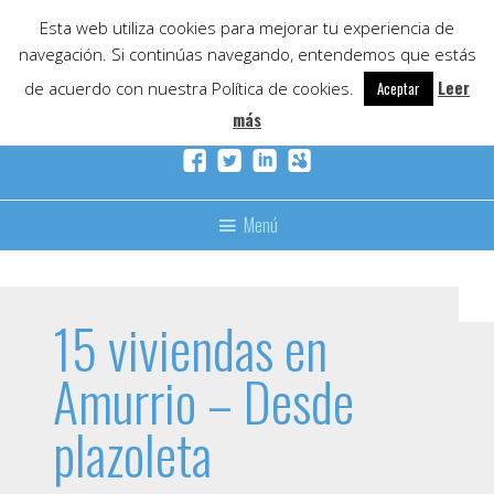
Skip
Esta web utiliza cookies para mejorar tu experiencia de
to
navegación. Si continúas navegando, entendemos que estás
content
Leer
de acuerdo con nuestra Política de cookies.
Aceptar
más
Menú
15 viviendas en
Amurrio – Desde
plazoleta