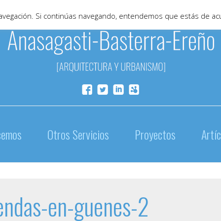
 navegación. Si continúas navegando, entendemos que estás de ac
cemos
Otros Servicios
Proyectos
Artí
endas-en-guenes-2