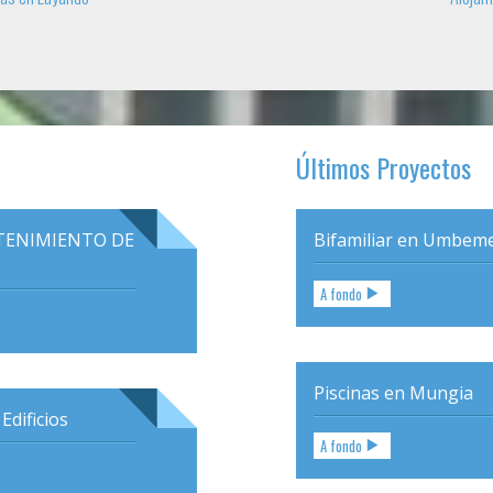
Últimos Proyectos
TENIMIENTO DE
Bifamiliar en Umbem
A fondo
Piscinas en Mungia
Edificios
A fondo