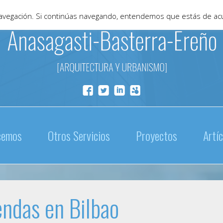
 navegación. Si continúas navegando, entendemos que estás de ac
cemos
Otros Servicios
Proyectos
Artí
endas en Bilbao