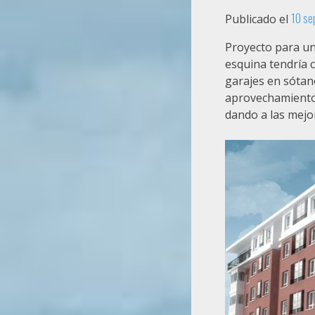
10 se
Publicado el
Proyecto para un
esquina tendría 
garajes en sótan
aprovechamiento. 
dando a las mejor