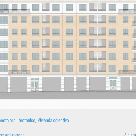
yecto arquitectónico
Vivienda colectiva
,
as en Luyando
Alojam