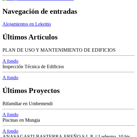
Navegación de entradas
Alojamientos en Lekeitio
Últimos Artículos
PLAN DE USO Y MANTENIMIENTO DE EDIFICIOS
A fondo
Inspección Técnica de Edificios
A fondo
Últimos Proyectos
Bifamiliar en Umbemendi
A fondo
Piscinas en Mungia
A fondo
ANASAGASTI-BASTERRA-EREÑO S.L.P. // Ledesma, 10 bis -