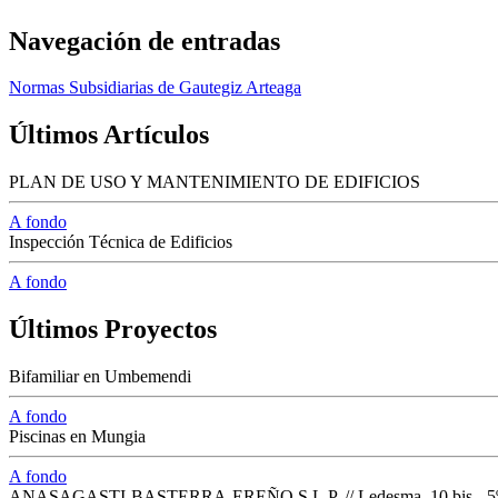
Navegación de entradas
Normas Subsidiarias de Gautegiz Arteaga
Últimos Artículos
PLAN DE USO Y MANTENIMIENTO DE EDIFICIOS
A fondo
Inspección Técnica de Edificios
A fondo
Últimos Proyectos
Bifamiliar en Umbemendi
A fondo
Piscinas en Mungia
A fondo
ANASAGASTI-BASTERRA-EREÑO S.L.P. // Ledesma, 10 bis - 5º dpt