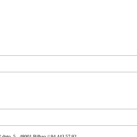
o. 5 - 48001 Bilbao // 94 443 57 92