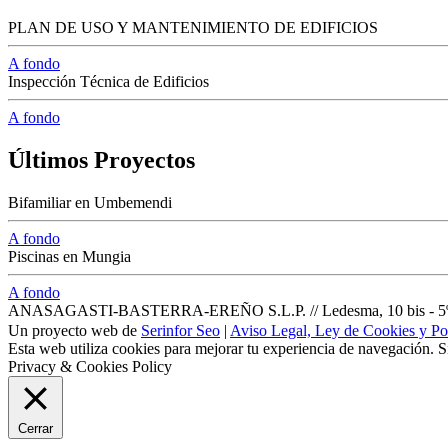
PLAN DE USO Y MANTENIMIENTO DE EDIFICIOS
A fondo
Inspección Técnica de Edificios
A fondo
Últimos Proyectos
Bifamiliar en Umbemendi
A fondo
Piscinas en Mungia
A fondo
ANASAGASTI-BASTERRA-EREÑO S.L.P. // Ledesma, 10 bis - 5º dpt
Un proyecto web de
Serinfor Seo
|
Aviso Legal, Ley de Cookies y Pol
Esta web utiliza cookies para mejorar tu experiencia de navegación. 
Privacy & Cookies Policy
Cerrar