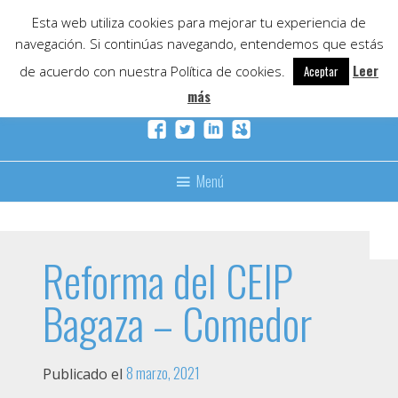
Skip
Esta web utiliza cookies para mejorar tu experiencia de
to
navegación. Si continúas navegando, entendemos que estás
content
Leer
de acuerdo con nuestra Política de cookies.
Aceptar
más
Menú
Reforma del CEIP
Bagaza – Comedor
8 marzo, 2021
Publicado el