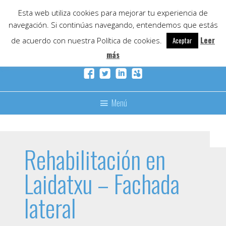
Skip
Esta web utiliza cookies para mejorar tu experiencia de
to
navegación. Si continúas navegando, entendemos que estás
content
Leer
de acuerdo con nuestra Política de cookies.
Aceptar
más
Menú
Rehabilitación en
Laidatxu – Fachada
lateral