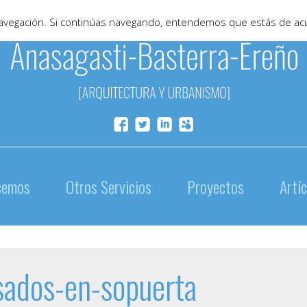
 navegación. Si continúas navegando, entendemos que estás de ac
cemos
Otros Servicios
Proyectos
Artí
ados-en-sopuerta