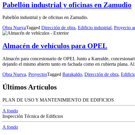
Pabellón industrial y oficinas en Zamudio
Pabellón industrial y de oficinas en Zamudio.
Obra Nueva
Tagged
Dirección de obra
,
Edificio industrial
,
Proyecto a
Almacén de vehículos para OPEL
Almacén para concesionario de OPEL Junto a Karealde, concesionario 
dejando el mismo abierto tanto en fachada como en cubierta plana. Al
Obra Nueva
,
Proyectos
Tagged
Barakaldo
,
Dirección de obra
,
Edifici
Últimos Artículos
PLAN DE USO Y MANTENIMIENTO DE EDIFICIOS
A fondo
Inspección Técnica de Edificios
A fondo