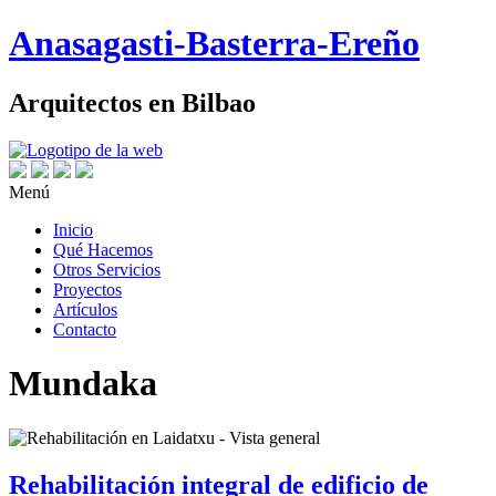
Skip
Anasagasti-Basterra-Ereño
to
content
Arquitectos en Bilbao
Menú
Inicio
Qué Hacemos
Otros Servicios
Proyectos
Artículos
Contacto
Mundaka
Rehabilitación integral de edificio de