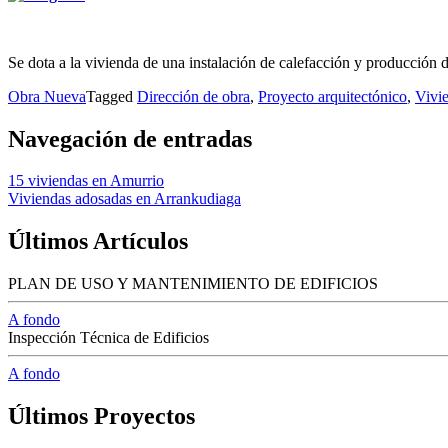
Se dota a la vivienda de una instalación de calefacción y producción 
Obra Nueva
Tagged
Dirección de obra
,
Proyecto arquitectónico
,
Vivie
Navegación de entradas
15 viviendas en Amurrio
Viviendas adosadas en Arrankudiaga
Últimos Artículos
PLAN DE USO Y MANTENIMIENTO DE EDIFICIOS
A fondo
Inspección Técnica de Edificios
A fondo
Últimos Proyectos