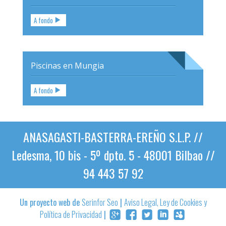
A fondo
Piscinas en Mungia
A fondo
ANASAGASTI-BASTERRA-EREÑO S.L.P. //
Ledesma, 10 bis - 5º dpto. 5 - 48001 Bilbao //
94 443 57 92
Un proyecto web de
Serinfor Seo
|
Aviso Legal, Ley de Cookies y
Política de Privacidad
|