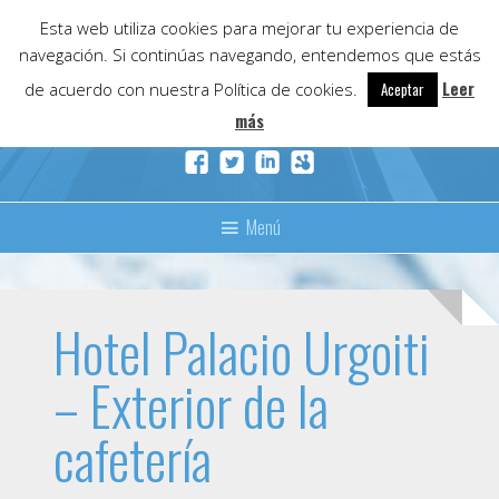
Skip
Esta web utiliza cookies para mejorar tu experiencia de
to
navegación. Si continúas navegando, entendemos que estás
content
Leer
de acuerdo con nuestra Política de cookies.
Aceptar
más
Menú
Hotel Palacio Urgoiti
– Exterior de la
cafetería