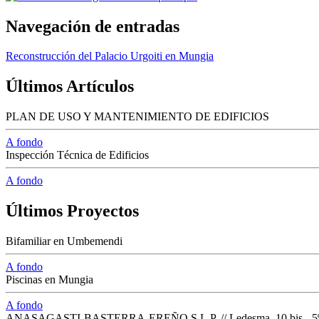
Navegación de entradas
Reconstrucción del Palacio Urgoiti en Mungia
Últimos Artículos
PLAN DE USO Y MANTENIMIENTO DE EDIFICIOS
A fondo
Inspección Técnica de Edificios
A fondo
Últimos Proyectos
Bifamiliar en Umbemendi
A fondo
Piscinas en Mungia
A fondo
ANASAGASTI-BASTERRA-EREÑO S.L.P. // Ledesma, 10 bis - 5º dpt