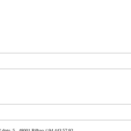
o. 5 - 48001 Bilbao // 94 443 57 92