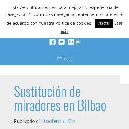
Skip
Esta web utiliza cookies para mejorar tu experiencia de
to
navegación. Si continúas navegando, entendemos que estás
content
Leer
de acuerdo con nuestra Política de cookies.
Aceptar
más
Menú
Sustitución de
miradores en Bilbao
10 septiembre, 2015
Publicado el