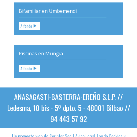
Bifamiliar en Umbemendi
A fondo
Piscinas en Mungia
A fondo
ANASAGASTI-BASTERRA-EREÑO S.L.P. //
Ledesma, 10 bis - 5º dpto. 5 - 48001 Bilbao //
94 443 57 92
Un proyecto web de
Serinfor Seo
|
Aviso Legal, Ley de Cookies y