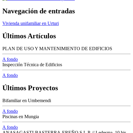
Navegación de entradas
Vivienda unifamiliar en Urturi
Últimos Artículos
PLAN DE USO Y MANTENIMIENTO DE EDIFICIOS
A fondo
Inspección Técnica de Edificios
A fondo
Últimos Proyectos
Bifamiliar en Umbemendi
A fondo
Piscinas en Mungia
A fondo
ANASAGASTI-BASTERRA-EREÑO S.L.P. // Ledesma, 10 bis -